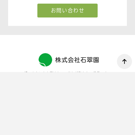
お問い合わせ
株式会社石翠園
緑のやさしさを届けたい、それが私たちの役目です。
〒448-0813 愛知県刈谷市小垣江町西高根 149 番地 1
TEL：0566-23-8654
Email：sekisuien-z@katch.ne.jp
トップ
お知らせ
会社情報
事業内容
施工事例
採用情報